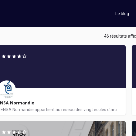
Le blog
46 résultats affi
ENSA Normandie
L’ENSA Normandie appartient au réseau des vingt écoles d’architecture françaises sous tutelle du Ministère de…
rchitecture