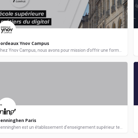
Bordeaux Ynov Campus
Chez Ynov Campus, nous avons pour mission d’offrir une formation de qualité aux futurs professionnels du…
igital, Architecture, Cinéma - Audiovisuel, Communication, Informatique, Art - D
enninghen Paris
Penninghen est un établissement d’enseignement supérieur technique privé. L'école offre une formation pointue…