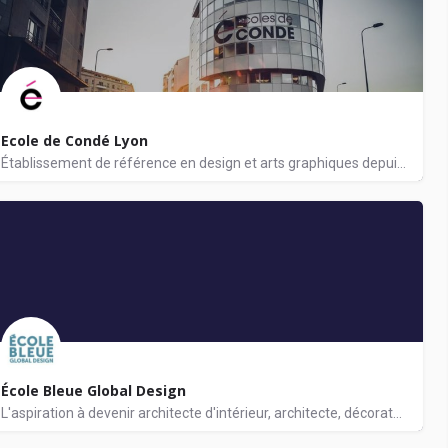
Ecole de Condé Lyon
Établissement de référence en design et arts graphiques depuis 30 ans, l’école propose des programmes de…
esign, Publicité
Art - Design, Cinéma - Audiovisuel, Mode - Textile, Architecture
École Bleue Global Design
L'aspiration à devenir architecte d'intérieur, architecte, décorateur, designer produit, designer graphique…