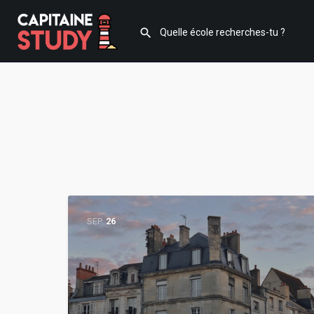
SEP
26