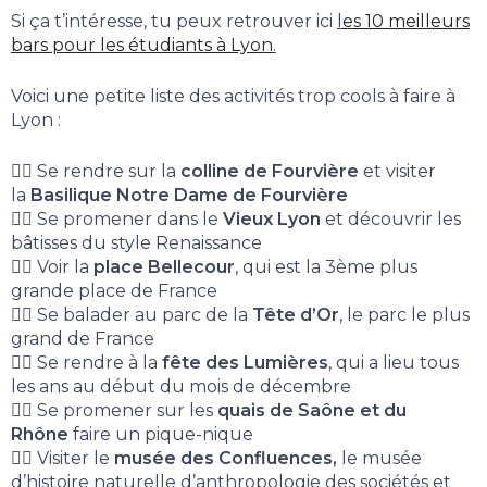
Si ça t’intéresse, tu peux retrouver ici
l
es 10 meilleurs
bars pour les étudiants à Lyon
.
Voici une petite liste des activités trop cools à faire à
Lyon :
👉🏻 Se rendre sur la
colline de Fourvière
et visiter
la
Basilique
Notre Dame de Fourvière
👉🏻 Se promener dans le
Vieux Lyon
et découvrir les
bâtisses du style Renaissance
👉🏻 Voir la
place Bellecour
, qui est la 3ème plus
grande place de France
👉🏻 Se balader au parc de la
Tête d’Or
, le parc le plus
grand de France
👉🏻 Se rendre à la
fête des Lumières
, qui a lieu tous
les ans au début du mois de décembre
👉🏻 Se promener sur les
quais de Saône et du
Rhône
faire un pique-nique
👉🏻 Visiter le
musée des Confluences,
le musée
d’histoire naturelle d’anthropologie des sociétés et