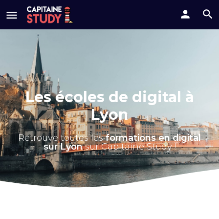
Les écoles de digital à
Lyon
Retrouve toutes les
formations en digital
sur Lyon
sur Capitaine Study !