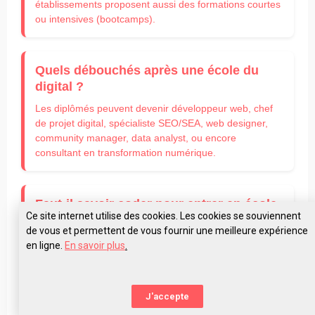
établissements proposent aussi des formations courtes
ou intensives (bootcamps).
Quels débouchés après une école du
digital ?
Les diplômés peuvent devenir développeur web, chef
de projet digital, spécialiste SEO/SEA, web designer,
community manager, data analyst, ou encore
consultant en transformation numérique.
Faut-il savoir coder pour entrer en école
Ce site internet utilise des cookies. Les cookies se souviennent
du digital ?
de vous et permettent de vous fournir une meilleure expérience
Pas forcément ! Certaines formations sont accessibles
en ligne.
En savoir plus
.
sans prérequis techniques. D’autres sont plus
techniques et nécessitent une appétence pour le code
ou une première initiation.
J'accepte