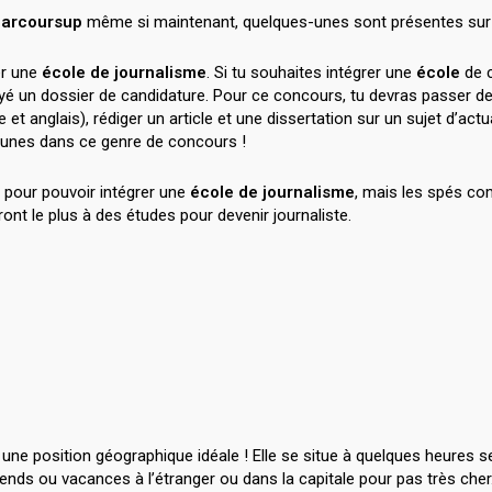
Parcoursup
même si maintenant, quelques-unes sont présentes sur 
er une
école de journalisme
. Si tu souhaites intégrer une
école
de c
é un dossier de candidature. Pour ce concours, tu devras passer dev
et anglais), rédiger un article et une dissertation sur un sujet d’act
munes dans ce genre de concours !
s pour pouvoir intégrer une
école de journalisme
, mais les spés 
nt le plus à des études pour devenir journaliste.
une position géographique idéale ! Elle se situe à quelques heures se
ends ou vacances à l’étranger ou dans la capitale pour pas très cher