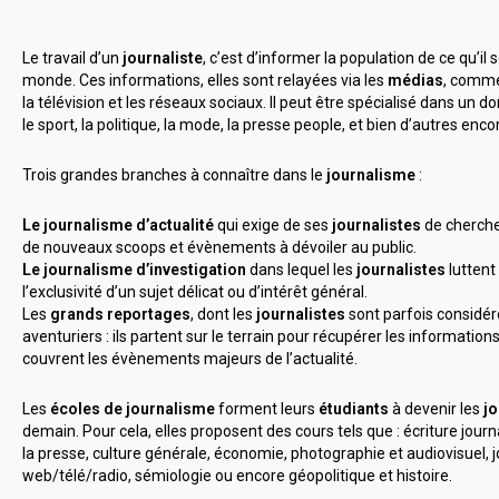
Le travail d’un
journaliste
, c’est d’informer la population de ce qu’il
monde. Ces informations, elles sont relayées via les
médias
, comme 
la télévision et les réseaux sociaux. Il peut être spécialisé dans un d
le sport, la politique, la mode, la presse people, et bien d’autres enco
Trois grandes branches à connaître dans le
journalisme
:
Le journalisme d’actualité
qui exige de ses
journalistes
de cherch
de nouveaux scoops et évènements à dévoiler au public.
Le journalisme d’investigation
dans lequel les
journalistes
luttent
l’exclusivité d’un sujet délicat ou d’intérêt général.
Les
grands reportages
, dont les
journalistes
sont parfois consid
aventuriers : ils partent sur le terrain pour récupérer les informations
couvrent les évènements majeurs de l’actualité.
Les
écoles de journalisme
forment leurs
étudiants
à devenir les
jo
demain. Pour cela, elles proposent des cours tels que : écriture journa
la presse, culture générale, économie, photographie et audiovisuel, 
web/télé/radio, sémiologie ou encore géopolitique et histoire.