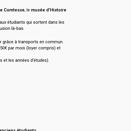
ce Comtesse
, le
musée d’Histoire
aux étudiants qui sortent dans les
usion là-bas.
acer grâce à transports en commun.
950€ par mois (loyer compris) et
s et les années d’études).
d’anciens étudiants
.