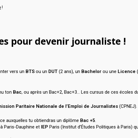
e
!
es pour devenir journaliste !
ienter vers un
BTS
ou un
DUT
(2 ans), un
Bachelor
ou une
Licence
(
enu ton
Bac
, ou après un Bac+2, Bac+3… Les cursus de ces écoles dur
ssion Paritaire Nationale de l’Emploi de Journalistes
(CPNEJ). S
âce auxquelles tu obtiendras un diplôme
Bac +5
.
) à Paris-Dauphine et
IEP
Paris (Institut d’Études Politiques à Paris) q