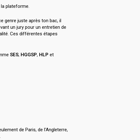
la plateforme.
e genre juste après ton bac, il
ant un jury pour un entretien de
ualité. Ces différentes étapes
comme
SES
,
HGGSP
,
HLP
et
ulement de Paris, de l’Angleterre,
.