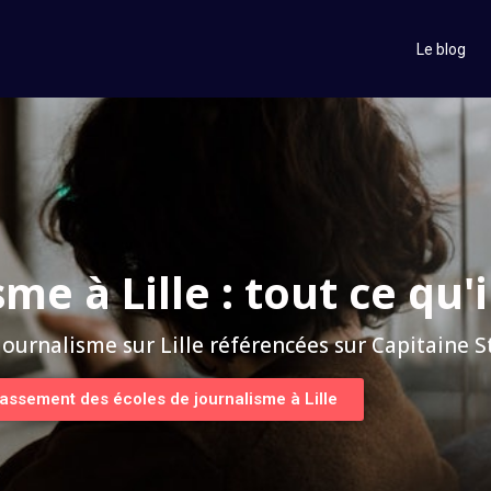
Le blog
me à Lille : tout ce qu'i
journalisme sur Lille référencées sur Capitaine 
classement des écoles de journalisme à Lille