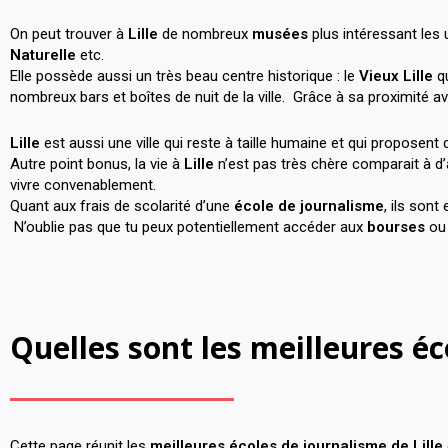
On peut trouver à
Lille
de nombreux
musées
plus intéressant les 
Naturelle
etc.
Elle possède aussi un très beau centre historique : le
Vieux Lille
qu
nombreux bars et boîtes de nuit de la ville. Grâce à sa proximité av
Lille
est aussi une ville qui reste à taille humaine et qui proposen
Autre point bonus, la vie à
Lille
n’est pas très chère comparait à d’a
vivre convenablement.
Quant aux frais de scolarité d’une
école de journalisme
, ils son
N’oublie pas que tu peux potentiellement accéder aux
bourses
ou
Quelles sont les meilleures éc
Cette page réunit les
meilleures écoles de journalisme de Lille