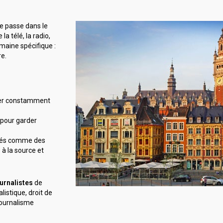
 se passe dans le
la télé, la radio,
omaine spécifique :
re.
er constamment
 pour garder
érés comme des
 à la source et
urnalistes
de
listique, droit de
journalisme