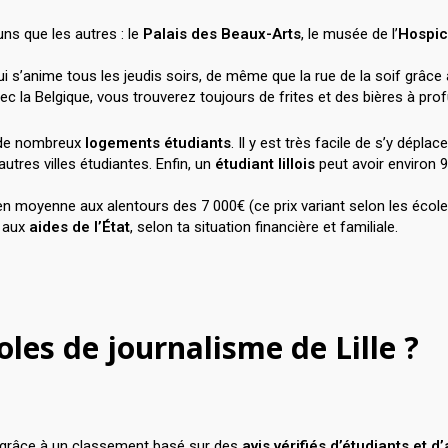
uns que les autres : le
Palais des Beaux-Arts
, le musée de l’
Hospi
i s’anime tous les jeudis soirs, de même que la rue de la soif grâce 
ec la Belgique, vous trouverez toujours de frites et des bières à prof
t de nombreux
logements étudiants
. Il y est très facile de s’y dépl
utres villes étudiantes. Enfin, un
étudiant lillois
peut avoir environ 
t en moyenne aux alentours des 7 000€ (ce prix variant selon les école
 aux
aides de l’État
, selon ta situation financière et familiale.
oles de journalisme de Lille ?
grâce à un classement basé sur des
avis vérifiés d’étudiants et 