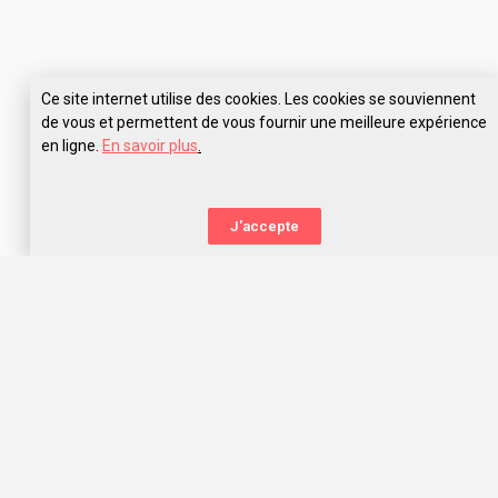
Ce site internet utilise des cookies. Les cookies se souviennent
de vous et permettent de vous fournir une meilleure expérience
en ligne.
En savoir plus
.
J'accepte
La nouvelle orientation
Capitaine Study t’aide à trouver l’école qui te correspond,
grâce aux avis des anciens étudiants. Capitaine Study, c’est
avant tout une communauté d’entraide qui t’offre les
meilleurs choix d’orientation dans l’océan des écoles, prépas
concours et universités !