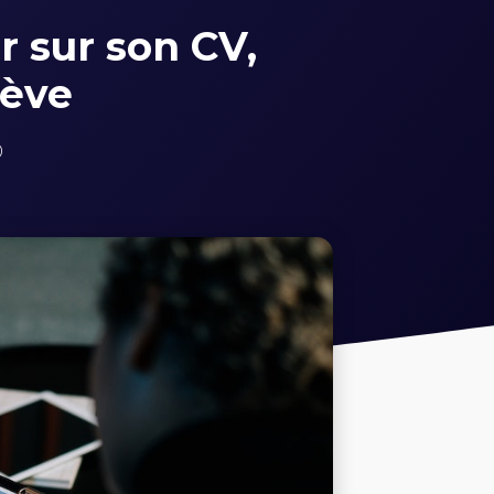
r sur son CV,
lève
0