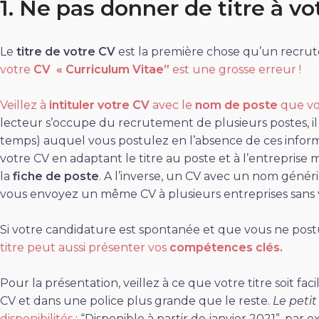
1. Ne pas donner de titre à vo
Le
titre de votre CV
est la première chose qu’un recrut
votre
CV « Curriculum Vitae”
est une grosse erreur !
Veillez à
intituler votre CV
avec le
nom de poste
que vou
lecteur s’occupe du recrutement de plusieurs postes, il 
temps) auquel vous postulez en l’absence de ces informat
votre CV en adaptant le titre au poste et à l’entreprise
la
fiche de poste
. A l’inverse, un CV avec un nom génér
vous envoyez un même CV à plusieurs entreprises sans 
Si votre candidature est spontanée et que vous ne postu
titre peut aussi présenter vos
compétences clés.
Pour la présentation, veillez à ce que votre titre soit fa
CV et dans une police plus grande que le reste.
Le petit
disponibilités
: “Disponible à partir de janvier 2021”, par