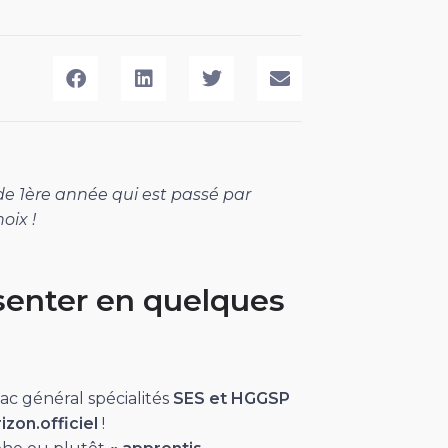
e 1ère année qui est passé par
oix !
senter en quelques
 bac général spécialités
SES et HGGSP
zon.officiel
!