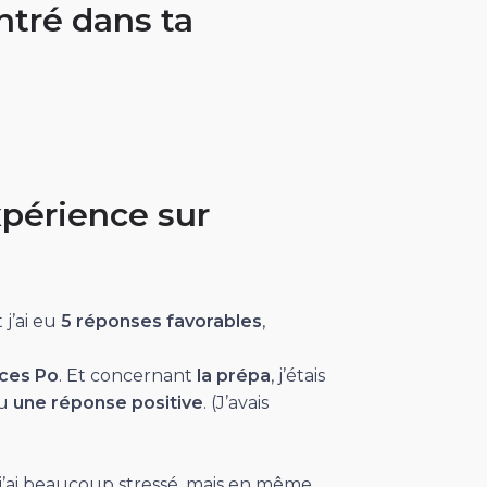
ntré dans ta
périence sur
 j’ai eu
5 réponses favorables
,
nces Po
. Et concernant
la prépa
, j’étais
eu
une réponse positive
. (J’avais
t, j’ai beaucoup stressé, mais en même