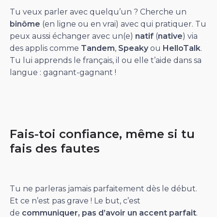
Tu veux parler avec quelqu’un ? Cherche un
binôme
(en ligne ou en vrai) avec qui pratiquer. Tu
peux aussi échanger avec un(e)
natif
(
native
) via
des applis comme
Tandem
,
Speaky
ou
HelloTalk
.
Tu lui apprends le français, il ou elle t’aide dans sa
langue : gagnant-gagnant !
Fais-toi confiance, même si tu
fais des fautes
Tu ne parleras jamais parfaitement dès le début.
Et ce n’est pas grave ! Le but, c’est
de
communiquer, pas d’avoir un accent parfait
.