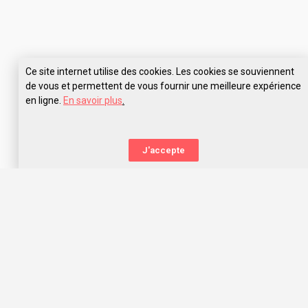
Ce site internet utilise des cookies. Les cookies se souviennent
de vous et permettent de vous fournir une meilleure expérience
en ligne.
En savoir plus
.
J'accepte
La nouvelle orientation
Capitaine Study t’aide à trouver l’école qui te correspond,
grâce aux avis des anciens étudiants. Capitaine Study, c’est
avant tout une communauté d’entraide qui t’offre les
meilleurs choix d’orientation dans l’océan des écoles, prépas