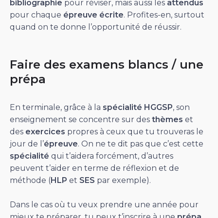
bibliographie
pour réviser, mais aussi les
attendus
pour chaque
épreuve écrite
. Profites-en, surtout
quand on te donne l’opportunité de réussir.
Faire des examens blancs / une
prépa
En terminale, grâce à la
spécialité HGGSP
, son
enseignement se concentre sur des
thèmes
et
des
exercices
propres à ceux que tu trouveras le
jour de l’
épreuve
. On ne te dit pas que c’est cette
spécialité
qui t’aidera forcément, d’autres
peuvent t’aider en terme de réflexion et de
méthode (
HLP
et
SES
par exemple).
Dans le cas où tu veux prendre une année pour
mieux te préparer, tu peux t’inscrire à une
prépa