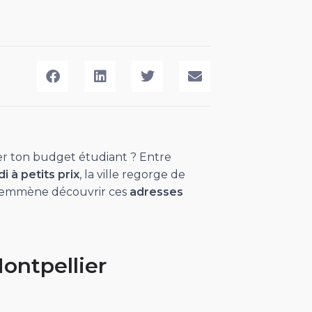
er ton budget étudiant ? Entre
i à petits prix
, la ville regorge de
 t’emmène découvrir ces
adresses
Montpellier