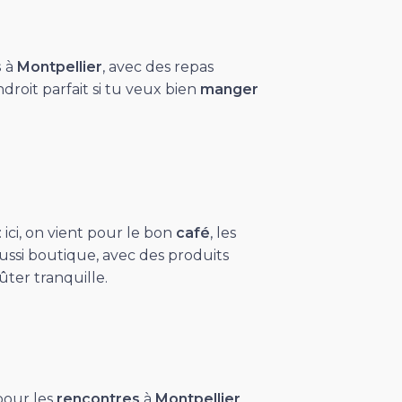
s
à
Montpellier
, avec des repas
droit parfait si tu veux bien
manger
: ici, on vient pour le bon
café
, les
aussi boutique, avec des produits
ter tranquille.
pour les
rencontres
à
Montpellier
.