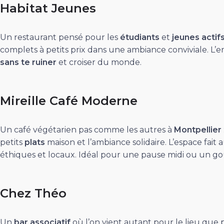
Habitat Jeunes
Un restaurant pensé pour les
étudiants
et
jeunes actif
complets à petits prix dans une ambiance conviviale. L’en
sans te ruiner
et croiser du monde.
Mireille Café Moderne
Un café végétarien pas comme les autres à
Montpellier
petits
plats
maison et l’ambiance solidaire. L’espace fait 
éthiques et locaux. Idéal pour une pause midi ou un goû
Chez Théo
Un
bar associatif
où l’on vient autant pour le lieu que 