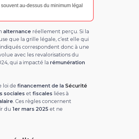
l souvent au-dessus du minimum légal
n
alternance
réellement perçu. Si la
e que la grille légale, c’est elle qui
 indiqués correspondent donc à une
évolue avec les revalorisations du
024, qui a impacté la
rémunération
 loi de
financement de la
Sécurité
s sociales
et
fiscales
liées à
alaire
. Ces règles concernent
ir du
1er mars 2025
et ne