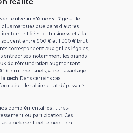
n réalité
avec le
niveau d’études
, l’
âge
et le
t plus marqués que dans d’autres
t directement liées au
business
et à la
us souvent entre 900 € et 1 300 € brut
nts correspondent aux grilles légales,
s entreprises, notamment les grands
veaux de rémunération augmentent
700 € brut mensuels, voire davantage
 la
tech
. Dans certains cas,
ormation, le salaire peut dépasser 2
ges complémentaires
: titres-
ressement ou participation. Ces
 mais améliorent nettement ton