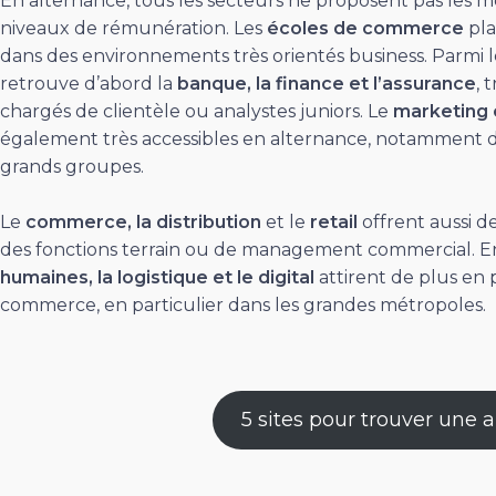
En alternance, tous les secteurs ne proposent pas les
niveaux de rémunération. Les
écoles de commerce
pla
dans des environnements très orientés business. Parmi le
retrouve d’abord la
banque, la finance et l’assurance
, 
chargés de clientèle ou analystes juniors. Le
marketing 
également très accessibles en alternance, notamment dan
grands groupes.
Le
commerce, la distribution
et le
retail
offrent aussi 
des fonctions terrain ou de management commercial. En
humaines, la logistique et le digital
attirent de plus en p
commerce, en particulier dans les grandes métropoles.
5 sites pour trouver une 