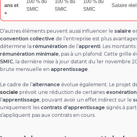
100 % du
100 % du
100 % du
ans et
Salaire rée
SMIC
SMIC
SMIC
+
D’autres éléments peuvent aussi influencer le
salaire
e
convention collective
de l’entreprise est plus avantageus
détermine la
rémunération
de l’
apprenti
. Les montants
rémunération minimale
, pas à un plafond. Cette grille 
SMIC
, la dernière mise à jour datant du 1er novembre 2
brute mensuelle en
apprentissage
.
Le cadre de l’
alternance
évolue également. Le projet de
sociale
prévoit une réduction de certaines
exonération
l’
apprentissage
, pouvant avoir un effet indirect sur le
s
uniquement les
contrats d’apprentissage
signés à part
s’appliquent pas aux contrats en cours.