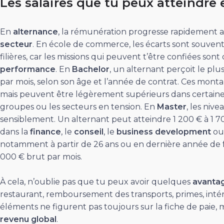
Les salaires que tu peux atteindre e
En
alternance
, la rémunération progresse rapidement 
secteur
. En école de commerce, les écarts sont souven
filières, car les missions qui peuvent t’être confiées son
performance
. En
Bachelor
, un alternant perçoit le pl
par mois, selon son âge et l’année de contrat. Ces monta
mais peuvent être légèrement supérieurs dans certaine
groupes ou les secteurs en tension. En
Master
, les ni
sensiblement. Un alternant peut atteindre 1 200 € à 1 
dans la
finance
, le
conseil
, le
business development
ou
notamment à partir de 26 ans ou en dernière année de f
000 € brut par mois.
À cela, n’oublie pas que tu peux avoir quelques
avanta
restaurant, remboursement des transports, primes, inté
éléments ne figurent pas toujours sur la fiche de paie,
revenu global
.