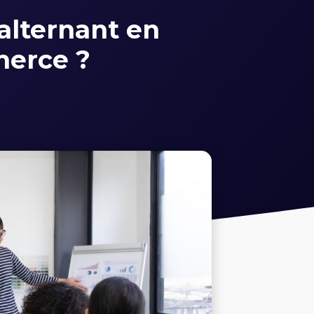
lternant en
merce ?
5