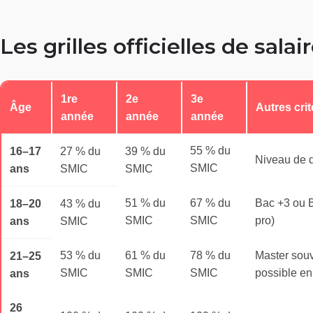
Les grilles officielles de sala
1re
2e
3e
Âge
Autres crit
année
année
année
55 % du
16–17
27 % du
39 % du
Niveau de d
SMIC
ans
SMIC
SMIC
51 % du
67 % du
Bac +3 ou B
18–20
43 % du
SMIC
SMIC
pro)
ans
SMIC
53 % du
61 % du
78 % du
Master sou
21–25
SMIC
SMIC
SMIC
possible e
ans
26