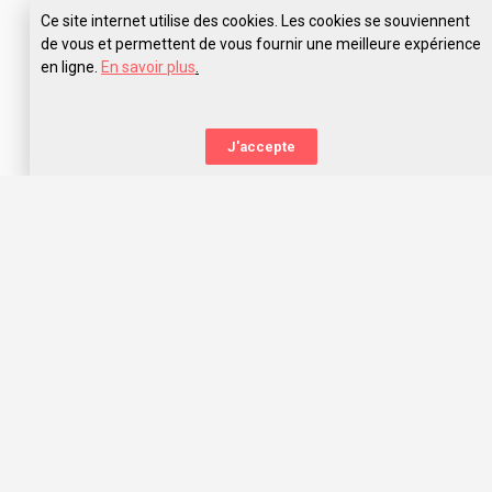
Ce site internet utilise des cookies. Les cookies se souviennent
de vous et permettent de vous fournir une meilleure expérience
en ligne.
En savoir plus
.
J'accepte
La nouvelle orientation
Capitaine Study t’aide à trouver l’école qui te correspond,
grâce aux avis des anciens étudiants. Capitaine Study, c’est
avant tout une communauté d’entraide qui t’offre les
meilleurs choix d’orientation dans l’océan des écoles, prépas
concours et universités !
Nous te souhaitons une belle orientation, mon capitaine !