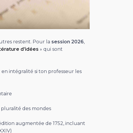
tres restent. Pour la
session 2026
,
ttérature d’idées
» qui sont
en intégralité si ton professeur les
ntaire
la pluralité des mondes
(édition augmentée de 1752, incluant
XXXIV)