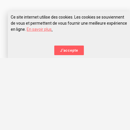
Ce site internet utilise des cookies. Les cookies se souviennent
de vous et permettent de vous fournir une meilleure expérience
en ligne.
En savoir plus
.
J'accepte
La nouvelle orientation
Capitaine Study t’aide à trouver l’école qui te correspond,
grâce aux avis des anciens étudiants. Capitaine Study, c’est
avant tout une communauté d’entraide qui t’offre les
meilleurs choix d’orientation dans l’océan des écoles, prépas
concours et universités !