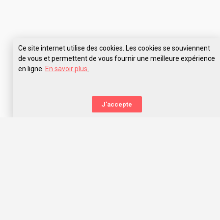
Ce site internet utilise des cookies. Les cookies se souviennent
de vous et permettent de vous fournir une meilleure expérience
en ligne.
En savoir plus
.
J'accepte
La nouvelle orientation
Capitaine Study t’aide à trouver l’école qui te correspond,
grâce aux avis des anciens étudiants. Capitaine Study, c’est
avant tout une communauté d’entraide qui t’offre les
meilleurs choix d’orientation dans l’océan des écoles, prépas