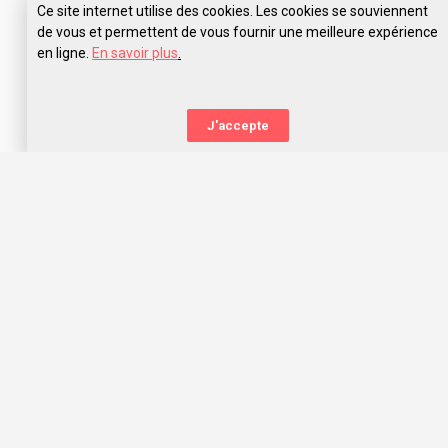
Ce site internet utilise des cookies. Les cookies se souviennent
de vous et permettent de vous fournir une meilleure expérience
en ligne.
En savoir plus
.
J'accepte
La nouvelle orientation
Capitaine Study t’aide à trouver l’école qui te correspond,
grâce aux avis des anciens étudiants. Capitaine Study, c’est
avant tout une communauté d’entraide qui t’offre les
meilleurs choix d’orientation dans l’océan des écoles, prépas
concours et universités !
Nous te souhaitons une belle orientation, mon capitaine !