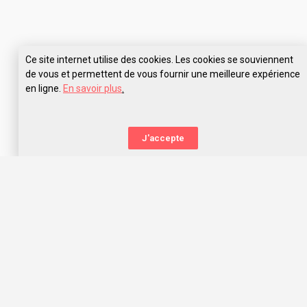
Ce site internet utilise des cookies. Les cookies se souviennent
de vous et permettent de vous fournir une meilleure expérience
en ligne.
En savoir plus
.
J'accepte
La nouvelle orientation
Capitaine Study t’aide à trouver l’école qui te correspond,
grâce aux avis des anciens étudiants. Capitaine Study, c’est
avant tout une communauté d’entraide qui t’offre les
meilleurs choix d’orientation dans l’océan des écoles, prépas
concours et universités !