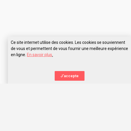
Ce site internet utilise des cookies. Les cookies se souviennent
de vous et permettent de vous fournir une meilleure expérience
en ligne.
En savoir plus
.
J'accepte
La nouvelle orientation
Capitaine Study t’aide à trouver l’école qui te correspond,
grâce aux avis des anciens étudiants. Capitaine Study, c’est