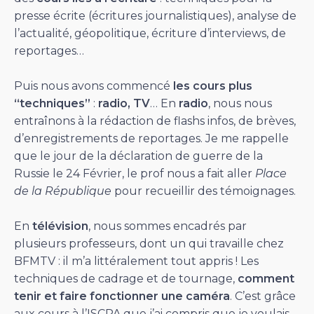
presse écrite (écritures journalistiques), analyse de
l’actualité, géopolitique, écriture d’interviews, de
reportages…
Puis nous avons commencé
les cours plus
“techniques”
:
radio, TV
… En
radio
, nous nous
entraînons à la rédaction de flashs infos, de brèves,
d’enregistrements de reportages. Je me rappelle
que le jour de la déclaration de guerre de la
Russie le 24 Février, le prof nous a fait aller
Place
de la République
pour recueillir des témoignages.
En
télévision
, nous sommes encadrés par
plusieurs professeurs, dont un qui travaille chez
BFMTV : il m’a littéralement tout appris ! Les
techniques de cadrage et de tournage,
comment
tenir et faire fonctionner une caméra
. C’est grâce
aux cours à l’ISCPA que j’ai compris que je voulais