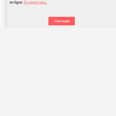
en ligne.
En savoir plus
.
J'accepte
La nouvelle orientation
Capitaine Study t’aide à trouver l’école qui te correspond,
grâce aux avis des anciens étudiants. Capitaine Study, c’est
avant tout une communauté d’entraide qui t’offre les
meilleurs choix d’orientation dans l’océan des écoles, prépas
concours et universités !
Nous te souhaitons une belle orientation, mon capitaine !