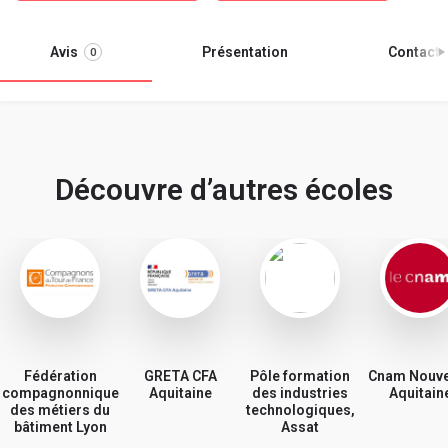
Avis
Présentation
Contacter
0
Découvre d’autres écoles
Fédération
GRETA CFA
Pôle formation
Cnam Nouve
compagnonnique
Aquitaine
des industries
Aquitain
des métiers du
technologiques,
bâtiment Lyon
Assat