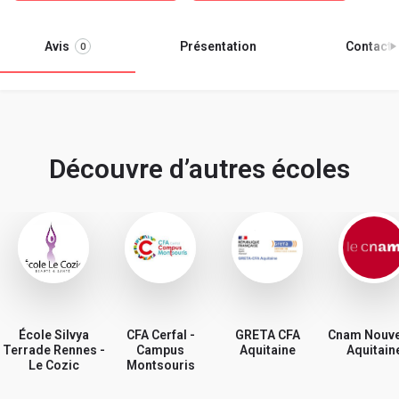
Avis
Présentation
Contacter
0
Découvre d’autres écoles
École Silvya
CFA Cerfal -
GRETA CFA
Cnam Nouve
Terrade Rennes -
Campus
Aquitaine
Aquitain
Le Cozic
Montsouris