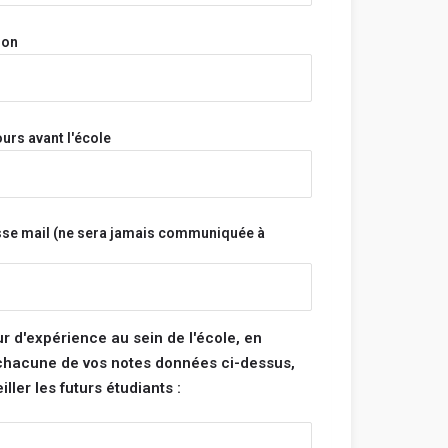
on prénom, ton nom et ton adresse e-mail
onymes.
ion
a pas et n'aura jamais accès à tes informations
s.
s sont vérifiés avant d'être publiés et seront
s ne respectent pas ces règles.
urs avant l'école
Bonne rédaction ! 😃
sse mail (ne sera jamais communiquée à
tégorie :
note pour chacune des catégories ci-dessous. La
 de ton école sera la moyenne de ces 4
ur d'expérience au sein de l'école, en
 chacune de vos notes données ci-dessus,
ller les futurs étudiants :