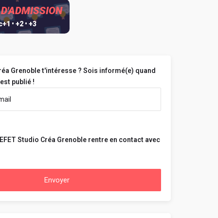
 D'ADMISSION
+1 • +2 • +3
éa Grenoble t'intéresse ? Sois informé(e) quand
est publié !
EFET Studio Créa Grenoble rentre en contact avec
Envoyer