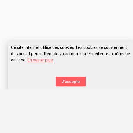
Ce site internet utilise des cookies. Les cookies se souviennent
de vous et permettent de vous fournir une meilleure expérience
en ligne.
En savoir plus
.
Pose tes questions à E-artsup Strasbourg
J'accepte
La nouvelle orientation
Capitaine Study t’aide à trouver l’école qui te correspond,