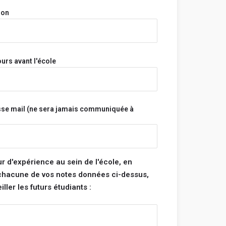
onymes.
ion
a pas et n'aura jamais accès à tes informations
s.
s sont vérifiés avant d'être publiés et seront
s ne respectent pas ces règles.
urs avant l'école
Bonne rédaction ! 😃
sse mail (ne sera jamais communiquée à
tégorie :
note pour chacune des catégories ci-dessous. La
 de ton école sera la moyenne de ces 4
ur d'expérience au sein de l'école, en
 chacune de vos notes données ci-dessus,
ller les futurs étudiants :