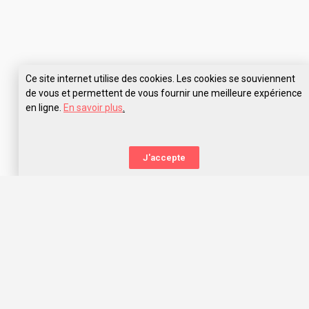
Ce site internet utilise des cookies. Les cookies se souviennent
de vous et permettent de vous fournir une meilleure expérience
en ligne.
En savoir plus
.
Pose tes questions à ECV Paris
J'accepte
La nouvelle orientation
Capitaine Study t’aide à trouver l’école qui te correspond,
grâce aux avis des anciens étudiants. Capitaine Study, c’est
avant tout une communauté d’entraide qui t’offre les
meilleurs choix d’orientation dans l’océan des écoles, prépas