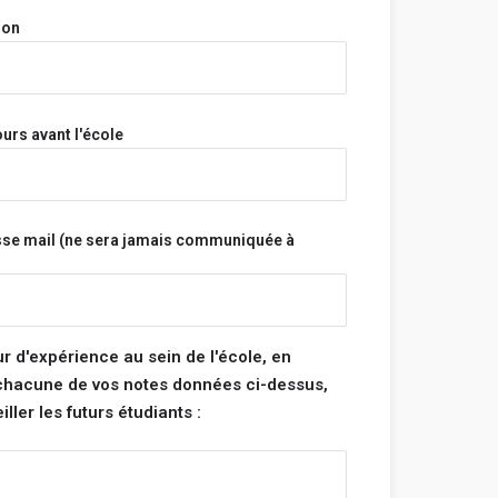
onymes.
ion
a pas et n'aura jamais accès à tes informations
s.
s sont vérifiés avant d'être publiés et seront
s ne respectent pas ces règles.
urs avant l'école
Bonne rédaction ! 😃
sse mail (ne sera jamais communiquée à
tégorie :
note pour chacune des catégories ci-dessous. La
 de ton école sera la moyenne de ces 4
ur d'expérience au sein de l'école, en
 chacune de vos notes données ci-dessus,
ller les futurs étudiants :