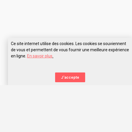
Ce site internet utilise des cookies. Les cookies se souviennent
de vous et permettent de vous fournir une meilleure expérience
en ligne.
En savoir plus
.
Pose tes questions à ESMA Toulouse
J'accepte
La nouvelle orientation
Capitaine Study t’aide à trouver l’école qui te correspond,
grâce aux avis des anciens étudiants. Capitaine Study, c’est