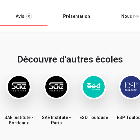
Avis
Présentation
Nous ren
0
Découvre d’autres écoles
SAE Institute -
SAE Institute -
ESD Toulouse
ESP Toulo
Bordeaux
Paris