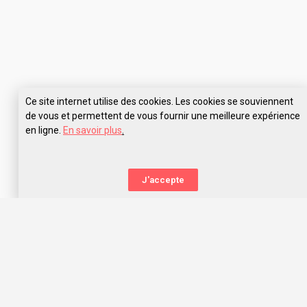
Ce site internet utilise des cookies. Les cookies se souviennent
de vous et permettent de vous fournir une meilleure expérience
en ligne.
En savoir plus
.
Pose tes questions à 3IS éducation
J'accepte
La nouvelle orientation
Capitaine Study t’aide à trouver l’école qui te correspond,
grâce aux avis des anciens étudiants. Capitaine Study, c’est