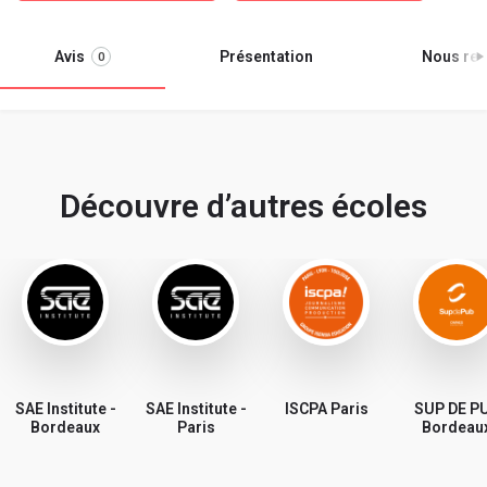
Avis
Présentation
Nous ren
0
Découvre d’autres écoles
SAE Institute -
SAE Institute -
ISCPA Paris
SUP DE P
Bordeaux
Paris
Bordeau