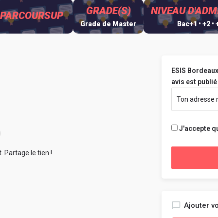
GRADE(S)
NIVEAU D'ADM
 PARCOURSUP
Grade de Master
Bac+1 • +2 • 
ESIS Bordeaux 
avis est publié 
J'accepte q
 Partage le tien !
Ajouter vo