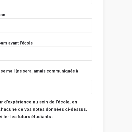
on prénom, ton nom et ton adresse e-mail
onymes.
ion
a pas et n'aura jamais accès à tes informations
s.
s sont vérifiés avant d'être publiés et seront
s ne respectent pas ces règles.
urs avant l'école
Bonne rédaction ! 😃
sse mail (ne sera jamais communiquée à
tégorie :
note pour chacune des catégories ci-dessous. La
 de ton école sera la moyenne de ces 4
ur d'expérience au sein de l'école, en
 chacune de vos notes données ci-dessus,
ller les futurs étudiants :