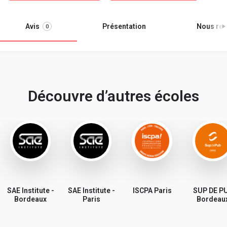
Avis
Présentation
Nous ren
0
Découvre d’autres écoles
SAE Institute -
SAE Institute -
ISCPA Paris
SUP DE P
Bordeaux
Paris
Bordeau