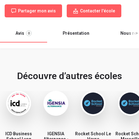
Partager mon avis
Contacter l'école
Avis
Présentation
Nous ren
0
Découvre d’autres écoles
ICD Business
IGENSIA
Rocket School Le
Rocket Sch