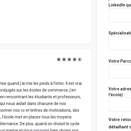
nuire, ni dif
LinkedIn qu
personne en 
établissemen
Ton avis, t
restent an
Spécialisat
Ton école n'
personnelle
Tous les avi
rejetés s'il
Votre Parco
 quand j’ai mis les pieds à l’istec. Il est vrai
Votre adre
préjugés sur les écoles de commerce, j’en
Avis par ca
l'école) :
t en rencontrant les étudiants et professeurs,
le qui nous aidait dans chacune de nos
Partage ta 
ionner nos cv et lettres de motivations, des
note globale
, l’école met en places tous les moyens
Votre reto
catégories.
ternance. De plus, quand on choisit le cycle
détaillant
nous meme et nous pouvons bien choisir nos