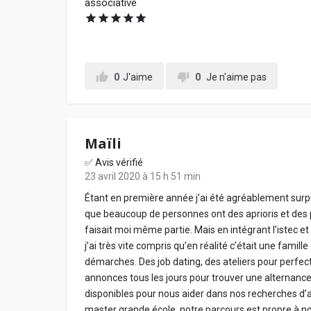
associative
0
J'aime
0
Je n'aime pas
Maïli
✅ Avis vérifié
23 avril 2020 à 15 h 51 min
Étant en première année j’ai été agréablement surprise
que beaucoup de personnes ont des aprioris et des 
faisait moi même partie. Mais en intégrant l’istec e
j’ai très vite compris qu’en réalité c’était une famil
démarches. Des job dating, des ateliers pour perfect
annonces tous les jours pour trouver une alternance
disponibles pour nous aider dans nos recherches d’al
master grande école, notre parcours est propre à 