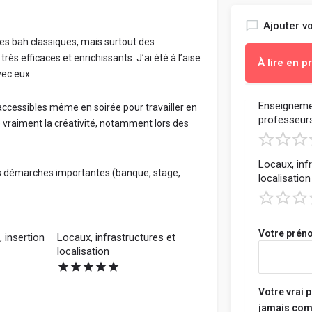
Ajouter vo
s bah classiques, mais surtout des
très efficaces et enrichissants. J’ai été à l’aise
À lire en 
vec eux.
L'objectif e
Enseignemen
 accessibles même en soirée pour travailler en
professeur
vraiment, e
e vraiment la créativité, notamment lors des
constructiv
Locaux, inf
- Sois object
urs démarches importantes (banque, stage,
localisation
- Mentionne 
apprécies e
d'améliorati
- Parle de c
Votre préno
 insertion
Locaux, infrastructures et
connaissanc
localisation
- Dis si tu 
d'étudiant e
Votre vrai 
- Tes propos
jamais comm