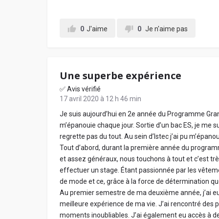
0
J'aime
0
Je n'aime pas
Une superbe expérience
✅ Avis vérifié
17 avril 2020 à 12 h 46 min
Je suis aujourd’hui en 2e année du Programme Grande
m’épanouie chaque jour. Sortie d’un bac ES, je me sui
regrette pas du tout. Au sein d’Istec j’ai pu m’épan
Tout d’abord, durant la première année du programme
et assez généraux, nous touchons à tout et c’est tr
effectuer un stage. Étant passionnée par les vêteme
de mode et ce, grâce à la force de détermination que
Au premier semestre de ma deuxième année, j’ai eu la
meilleure expérience de ma vie. J’ai rencontré des 
moments inoubliables. J’ai également eu accès à d