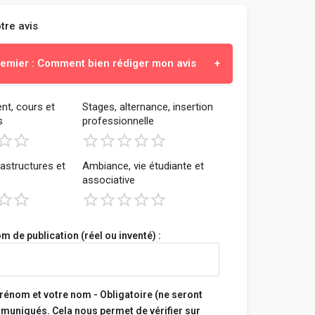
tre avis
premier : Comment bien rédiger mon avis
st de t'aider à choisir l'école qui te correspond
t, cours et
Stages, alternance, insertion
s
professionnelle
n partageant ton expérience objective et
e au sein de ton école.
rastructures et
Ambiance, vie étudiante et
if, constructif et honnête.
associative
les points forts et ceux à améliorer, ce que tu
t ce que tu aimes moins. Propose des suggestions
on.
e que ton école t'apporte : expériences,
m de publication (réel ou inventé) :
es, apprentissage, etc.
recommandes ou non ton école, et pour quel type
t projet professionnel.
prénom et votre nom - Obligatoire (ne seront
 doivent être respectueux, sans intention de
uniqués. Cela nous permet de vérifier sur