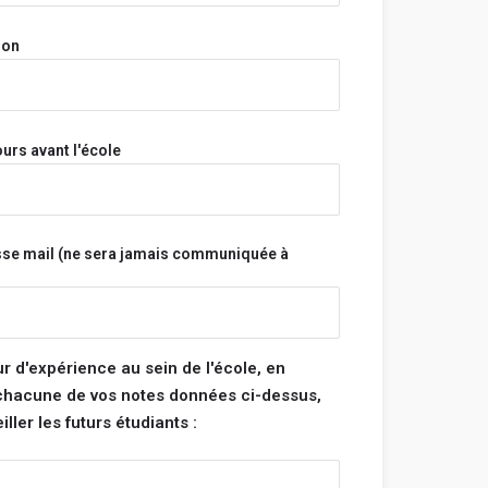
on prénom, ton nom et ton adresse e-mail
onymes.
ion
a pas et n'aura jamais accès à tes informations
s.
s sont vérifiés avant d'être publiés et seront
s ne respectent pas ces règles.
urs avant l'école
Bonne rédaction ! 😃
sse mail (ne sera jamais communiquée à
tégorie :
note pour chacune des catégories ci-dessous. La
 de ton école sera la moyenne de ces 4
ur d'expérience au sein de l'école, en
 chacune de vos notes données ci-dessus,
ller les futurs étudiants :