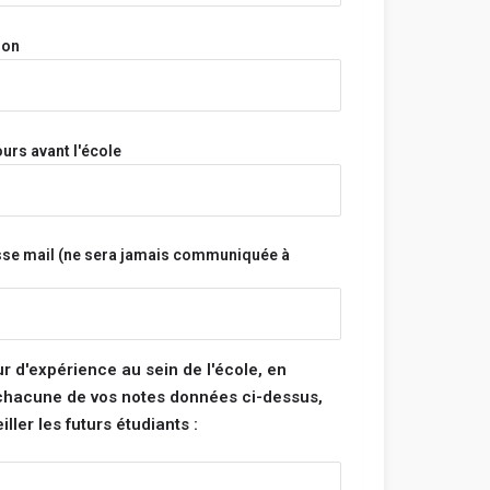
on prénom, ton nom et ton adresse e-mail
onymes.
ion
a pas et n'aura jamais accès à tes informations
s.
s sont vérifiés avant d'être publiés et seront
s ne respectent pas ces règles.
urs avant l'école
Bonne rédaction ! 😃
sse mail (ne sera jamais communiquée à
tégorie :
note pour chacune des catégories ci-dessous. La
 de ton école sera la moyenne de ces 4
ur d'expérience au sein de l'école, en
 chacune de vos notes données ci-dessus,
ller les futurs étudiants :