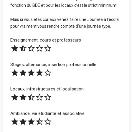
restent anonymes.
fonction du BDE et pour les locaux c’est le strict minimum.
Ton école n'a pas et n'aura jamais accès à tes
informations personnelles.
Mais si vous êtes curieux venez faire une Journée à l’école
Votre vrai prénom et votre nom - Obligatoire (ne
pour vraiment vous rendre compte d’une journée type.
seront jamais communiqués. Cela nous permet de
Tous les avis sont vérifiés avant d'être publiés et seront
vérifier sur LinkedIn que vous avez étudié dans
rejetés s'ils ne respectent pas ces règles.
Enseignement, cours et professeurs
l'école) :
Bonne rédaction ! 😃
Stages, alternance, insertion professionnelle
Spécialisation
Avis par catégorie :
Partage ta note pour chacune des catégories ci-dessous.
Locaux, infrastructures et localisation
La note globale de ton école sera la moyenne de ces 4
Votre Parcours avant l'école
catégories.
Ambiance, vie étudiante et associative
Votre adresse mail (ne sera jamais communiquée à
l'école) :