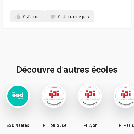
0
J'aime
0
Je n'aime pas
Votre retour d'expérience au sein de l'école, en
détaillant chacune de vos notes données ci-
dessus, pour conseiller les futurs étudiants :
Découvre d’autres écoles
En soumettant mon avis, j'accepte les
conditions
générales d'utilisation.
Partager mon avis
ESD Nantes
IPI Toulouse
IPI Lyon
IPI Paris