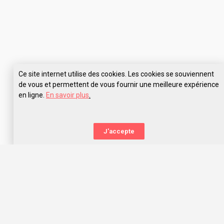
Ce site internet utilise des cookies. Les cookies se souviennent
de vous et permettent de vous fournir une meilleure expérience
en ligne.
En savoir plus
.
Pose tes questions à ISEN Rennes
J'accepte
La nouvelle orientation
Capitaine Study t’aide à trouver l’école qui te correspond,
grâce aux avis des anciens étudiants. Capitaine Study, c’est