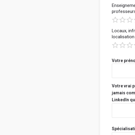
L'objectif e
Enseignemen
professeur
vraiment, e
constructiv
Locaux, inf
- Sois object
localisation
- Mentionne 
apprécies e
d'améliorati
- Parle de c
Votre préno
connaissanc
- Dis si tu 
d'étudiant e
Votre vrai 
- Tes propos
jamais comm
nuire, ni dif
LinkedIn qu
personne en 
établissemen
Ton avis, t
restent an
Spécialisat
Ton école n'