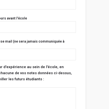
s.
s sont vérifiés avant d'être publiés et seront
s ne respectent pas ces règles.
urs avant l'école
Bonne rédaction ! 😃
sse mail (ne sera jamais communiquée à
tégorie :
note pour chacune des catégories ci-dessous. La
 de ton école sera la moyenne de ces 4
ur d'expérience au sein de l'école, en
 chacune de vos notes données ci-dessus,
ller les futurs étudiants :