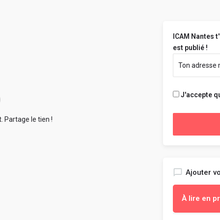
ICAM Nantes t'
est publié !
J'accepte q
 Partage le tien !
Ajouter vo
À lire en 