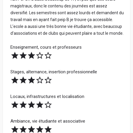
restent anonymes.
magistraux, donc le contenu des journées est assez
Ton école n'a pas et n'aura jamais accès à tes
diversifié. Les semestres sont assez lourds et demandent du
informations personnelles.
travail mais en ayant fait peip B je trouve ça accessible.
Votre vrai prénom et votre nom - Obligatoire (ne
L’ecole a aussi une très bonne vie étudiante, avec beaucoup
seront jamais communiqués. Cela nous permet de
Tous les avis sont vérifiés avant d'être publiés et seront
d’associations et de clubs qui peuvent plaire a tout le monde.
vérifier sur LinkedIn que vous avez étudié dans
rejetés s'ils ne respectent pas ces règles.
l'école) :
Enseignement, cours et professeurs
Bonne rédaction ! 😃
Spécialisation
Avis par catégorie :
Stages, alternance, insertion professionnelle
Partage ta note pour chacune des catégories ci-dessous.
La note globale de ton école sera la moyenne de ces 4
Locaux, infrastructures et localisation
Votre Parcours avant l'école
catégories.
Ambiance, vie étudiante et associative
Votre adresse mail (ne sera jamais communiquée à
l'école) :