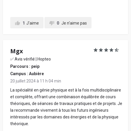
Votre retour d'expérience au sein de l'école, en
1
J'aime
0
Je n'aime pas
détaillant chacune de vos notes données ci-
dessus, pour conseiller les futurs étudiants :
Mgx
✅ Avis vérifié | Hopteo
Parcours : peip
Campus : Aubière
20 juillet 2024 à 11 h 04 min
La spécialité en génie physique est à la fois multidisciplinaire
et complète, offrant une combinaison équilibrée de cours
En soumettant mon avis, j'accepte les
conditions
théoriques, de séances de travaux pratiques et de projets. Je
générales d'utilisation.
la recommande vivement à tous les futurs ingénieurs
intéressés par les domaines des énergies et de la physique
Partager mon avis
théorique.