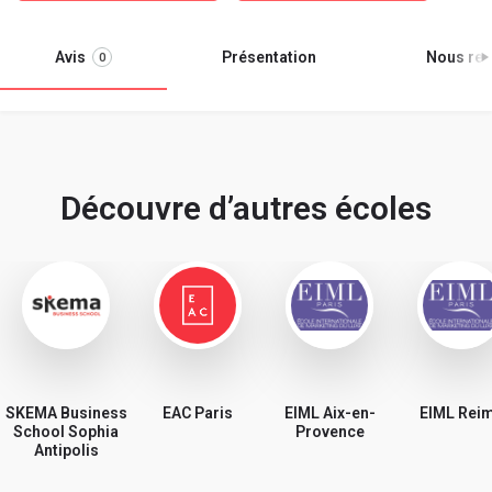
Avis
Présentation
Nous ren
0
Découvre d’autres écoles
SKEMA Business
EAC Paris
EIML Aix-en-
EIML Rei
School Sophia
Provence
Antipolis