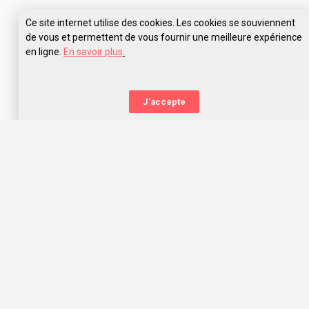
Ce site internet utilise des cookies. Les cookies se souviennent
de vous et permettent de vous fournir une meilleure expérience
en ligne.
En savoir plus
.
Pose tes questions à Excelia Business School Tours
J'accepte
La nouvelle orientation
Capitaine Study t’aide à trouver l’école qui te correspond,
grâce aux avis des anciens étudiants. Capitaine Study, c’est
avant tout une communauté d’entraide qui t’offre les
meilleurs choix d’orientation dans l’océan des écoles, prépas
concours et universités !
Nous te souhaitons une belle orientation, mon capitaine !