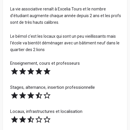
établissement que celui dont tu parles.
La vie associative renaît à Excelia Tours et le nombre
Votre prénom de publication (réel ou inventé) :
Ton avis, ton prénom, ton nom et ton adresse e-mail
d’étudiant augmente chaque année depuis 2 ans et les profs
restent anonymes.
sont de très hauts calibres.
Ton école n'a pas et n'aura jamais accès à tes
informations personnelles.
Votre vrai prénom et votre nom - Obligatoire (ne
Le bémol c’est les locaux qui sont un peu vieillissants mais
seront jamais communiqués. Cela nous permet de
l’école va bientôt déménager avec un bâtiment neuf dans le
Tous les avis sont vérifiés avant d'être publiés et seront
vérifier sur LinkedIn que vous avez étudié dans
quartier des 2 lions
rejetés s'ils ne respectent pas ces règles.
l'école) :
Enseignement, cours et professeurs
Bonne rédaction ! 😃
Spécialisation
Avis par catégorie :
Stages, alternance, insertion professionnelle
Partage ta note pour chacune des catégories ci-dessous.
La note globale de ton école sera la moyenne de ces 4
Locaux, infrastructures et localisation
Votre Parcours avant l'école
catégories.