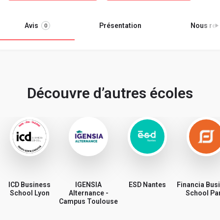
Avis
Présentation
Nous ren
0
Découvre d’autres écoles
ICD Business
IGENSIA
ESD Nantes
Financia Bus
School Lyon
Alternance -
School Pa
Campus Toulouse