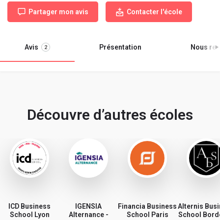
Partager mon avis
Contacter l'école
Avis
Présentation
Nous ren
2
Découvre d’autres écoles
ICD Business
IGENSIA
Financia Business
Alternis Bus
School Lyon
Alternance -
School Paris
School Bord