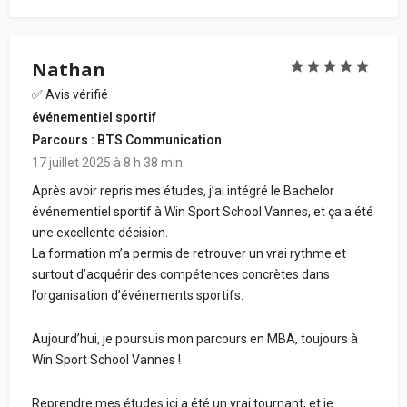
Votre adresse mail (ne sera jamais communiquée à
l'école) :
Nathan
✅ Avis vérifié
Votre retour d'expérience au sein de l'école, en
événementiel sportif
détaillant chacune de vos notes données ci-
Parcours : BTS Communication
dessus, pour conseiller les futurs étudiants :
17 juillet 2025 à 8 h 38 min
Après avoir repris mes études, j’ai intégré le Bachelor
événementiel sportif à Win Sport School Vannes, et ça a été
une excellente décision.
La formation m’a permis de retrouver un vrai rythme et
surtout d’acquérir des compétences concrètes dans
l’organisation d’événements sportifs.
Aujourd’hui, je poursuis mon parcours en MBA, toujours à
En soumettant mon avis, j'accepte les
conditions
Win Sport School Vannes !
générales d'utilisation.
Partager mon avis
Reprendre mes études ici a été un vrai tournant, et je