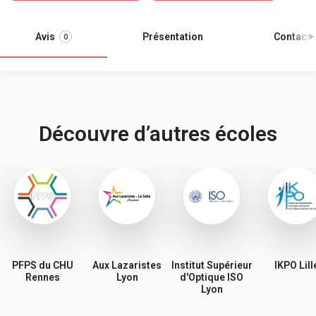
Avis
Présentation
Contacter
0
Découvre d’autres écoles
PFPS du CHU
Aux Lazaristes
Institut Supérieur
IKPO Lill
Rennes
Lyon
d'Optique ISO
Lyon