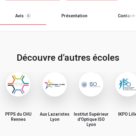
Avis
Présentation
Contacter
0
Découvre d’autres écoles
PFPS du CHU
Aux Lazaristes
Institut Supérieur
IKPO Lill
Rennes
Lyon
d'Optique ISO
Lyon