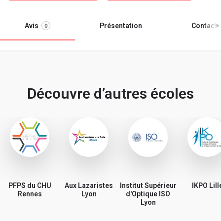
Avis
Présentation
Contacter
0
Découvre d’autres écoles
PFPS du CHU
Aux Lazaristes
Institut Supérieur
IKPO Lill
Rennes
Lyon
d'Optique ISO
Lyon