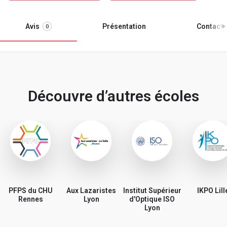
Avis
Présentation
Contacter
0
Découvre d’autres écoles
PFPS du CHU
Aux Lazaristes
Institut Supérieur
IKPO Lill
Rennes
Lyon
d'Optique ISO
Lyon