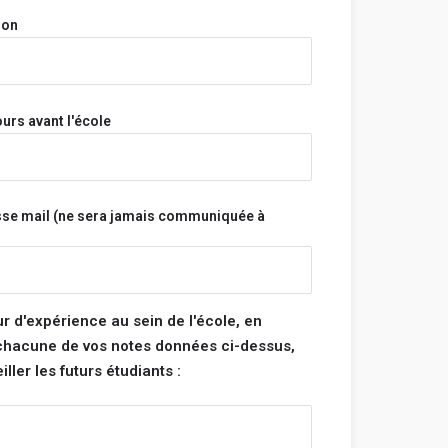
onymes.
ion
a pas et n'aura jamais accès à tes informations
s.
s sont vérifiés avant d'être publiés et seront
s ne respectent pas ces règles.
urs avant l'école
Bonne rédaction ! 😃
sse mail (ne sera jamais communiquée à
tégorie :
note pour chacune des catégories ci-dessous. La
 de ton école sera la moyenne de ces 4
ur d'expérience au sein de l'école, en
 chacune de vos notes données ci-dessus,
ller les futurs étudiants :